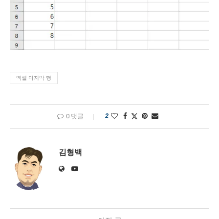
엑셀 마지막 행
2
0 댓글
김형백