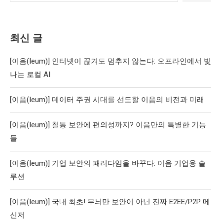
최신 글
[이음(Ieum)] 인터넷이 끊겨도 멈추지 않는다: 오프라인에서 빛
나는 로컬 AI
[이음(Ieum)] 데이터 주권 시대를 선도할 이음의 비전과 미래
[이음(Ieum)] 철통 보안에 편의성까지? 이음만의 특별한 기능
들
[이음(Ieum)] 기업 보안의 패러다임을 바꾸다: 이음 기업용 솔
루션
[이음(Ieum)] 국내 최초! 무늬만 보안이 아닌 진짜 E2EE/P2P 메
신저