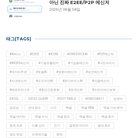
아닌 진짜 E2EE/P2P 메신저
2026년 06월 04일
태그(TAGS)
#AI비서
#E2EE
#IEUM
#ONDEVICEAI
#P2P메신저
#WEB3메신저
#기밀유출방지
#기업용메신저
#나만의비서
#데이터주권
#로컬AI
#망분리메신저
#보안메신저
#사내메신저
#오프라인AI
#온디바이스AI
#이음메신저
#제로트러스트
#종단간암호화
#초개인화
#프라이버시보호
EXCEL
EXCEL QUERY
PIVOT TABLE
WINDOWS11
검색어
급상승
상대 참조
시각
엑셀
엑셀 VBA
엑셀 가상 분석
엑셀 데이터
엑셀 수식
엑셀 참조
엑셀 쿼리
엑셀 함수
원격 의료
이름 상자
인기
잘못된 데이터
절대 참조
참조 변경
피벗테이블
현재