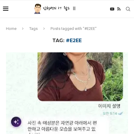
Home
Tags
Posts tagged with "#E2EE"
TAG:
#E2EE