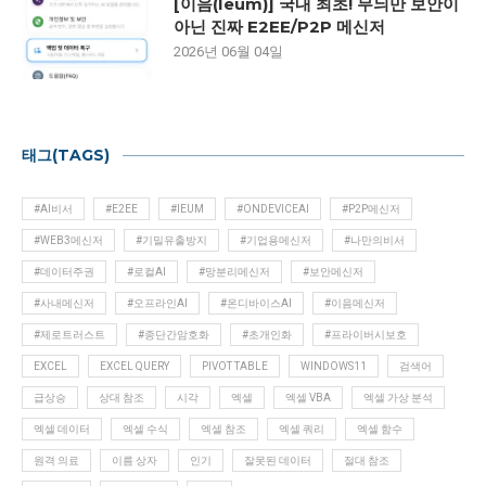
[이음(Ieum)] 국내 최초! 무늬만 보안이
아닌 진짜 E2EE/P2P 메신저
2026년 06월 04일
태그(TAGS)
#AI비서
#E2EE
#IEUM
#ONDEVICEAI
#P2P메신저
#WEB3메신저
#기밀유출방지
#기업용메신저
#나만의비서
#데이터주권
#로컬AI
#망분리메신저
#보안메신저
#사내메신저
#오프라인AI
#온디바이스AI
#이음메신저
#제로트러스트
#종단간암호화
#초개인화
#프라이버시보호
EXCEL
EXCEL QUERY
PIVOT TABLE
WINDOWS11
검색어
급상승
상대 참조
시각
엑셀
엑셀 VBA
엑셀 가상 분석
엑셀 데이터
엑셀 수식
엑셀 참조
엑셀 쿼리
엑셀 함수
원격 의료
이름 상자
인기
잘못된 데이터
절대 참조