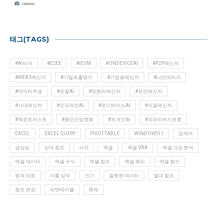
태그(TAGS)
#AI비서
#E2EE
#IEUM
#ONDEVICEAI
#P2P메신저
#WEB3메신저
#기밀유출방지
#기업용메신저
#나만의비서
#데이터주권
#로컬AI
#망분리메신저
#보안메신저
#사내메신저
#오프라인AI
#온디바이스AI
#이음메신저
#제로트러스트
#종단간암호화
#초개인화
#프라이버시보호
EXCEL
EXCEL QUERY
PIVOT TABLE
WINDOWS11
검색어
급상승
상대 참조
시각
엑셀
엑셀 VBA
엑셀 가상 분석
엑셀 데이터
엑셀 수식
엑셀 참조
엑셀 쿼리
엑셀 함수
원격 의료
이름 상자
인기
잘못된 데이터
절대 참조
참조 변경
피벗테이블
현재