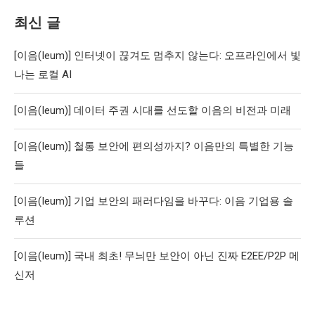
최신 글
[이음(Ieum)] 인터넷이 끊겨도 멈추지 않는다: 오프라인에서 빛
나는 로컬 AI
[이음(Ieum)] 데이터 주권 시대를 선도할 이음의 비전과 미래
[이음(Ieum)] 철통 보안에 편의성까지? 이음만의 특별한 기능
들
[이음(Ieum)] 기업 보안의 패러다임을 바꾸다: 이음 기업용 솔
루션
[이음(Ieum)] 국내 최초! 무늬만 보안이 아닌 진짜 E2EE/P2P 메
신저