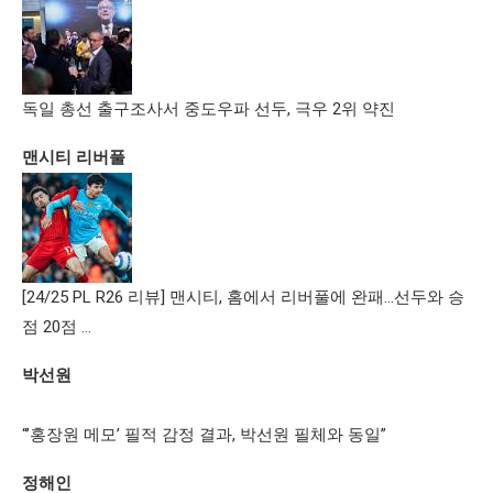
독일 총선 출구조사서 중도우파 선두, 극우 2위 약진
맨시티 리버풀
[24/25 PL R26 리뷰] 맨시티, 홈에서 리버풀에 완패…선두와 승
점 20점 …
박선원
“’홍장원 메모’ 필적 감정 결과, 박선원 필체와 동일”
정해인