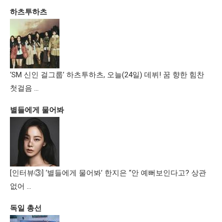
하츠투하츠
‘SM 신인 걸그룹’ 하츠투하츠, 오늘(24일) 데뷔! 꿈 향한 힘찬
첫걸음 …
별들에게 물어봐
[인터뷰③] ‘별들에게 물어봐’ 한지은 “안 예뻐보인다고? 상관
없어 …
독일 총선