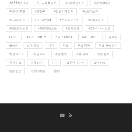
#WEB3메신저
#기밀유출방지
#기업용메신저
#나만의비서
#데이터주권
#로컬AI
#망분리메신저
#보안메신저
#사내메신저
#오프라인AI
#온디바이스AI
#이음메신저
#제로트러스트
#종단간암호화
#초개인화
#프라이버시보호
EXCEL
EXCEL QUERY
PIVOT TABLE
WINDOWS11
검색어
급상승
상대 참조
시각
엑셀
엑셀 VBA
엑셀 가상 분석
엑셀 데이터
엑셀 수식
엑셀 참조
엑셀 쿼리
엑셀 함수
원격 의료
이름 상자
인기
잘못된 데이터
절대 참조
참조 변경
피벗테이블
현재