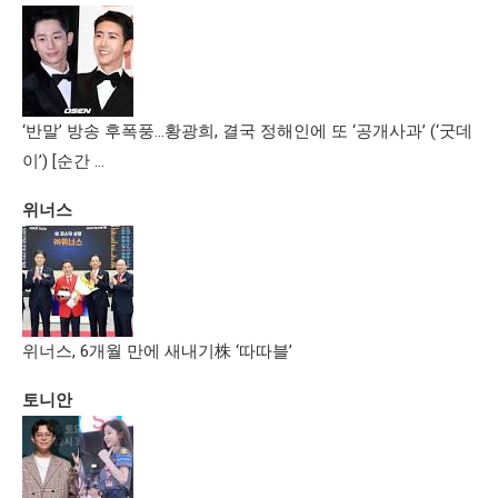
‘반말’ 방송 후폭풍…황광희, 결국 정해인에 또 ‘공개사과’ (‘굿데
이’) [순간 …
위너스
위너스, 6개월 만에 새내기株 ‘따따블’
토니안