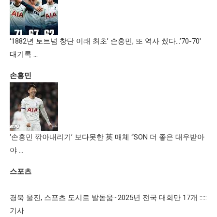
‘1882년 토트넘 창단 이래 최초’ 손흥민, 또 역사 썼다…’70-70′
대기록 …
손흥민
‘손흥민 깎아내리기’ 보다못한 英 매체 “SON 더 좋은 대우받아
야 …
스포츠
경북 울진, 스포츠 도시로 발돋움···2025년 전국 대회만 17개 :::::
기사