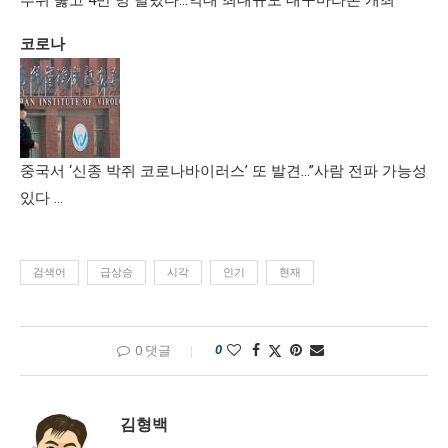
추위 뚫고 4만 명 달렸다…역대 최대규모 대구마라톤 개최
코로나
중국서 ‘신종 박쥐 코로나바이러스’ 또 발견…”사람 전파 가능성
있다 …
검색어
급상승
시각
인기
현재
0
0 댓글
김형백