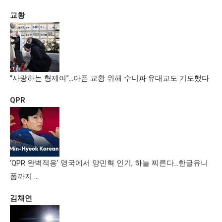
교황
“사랑하는 형제여”…아픈 교황 위해 수니파·유대교도 기도했다
QPR
‘QPR 완벽적응’ 영국에서 양민혁 인기, 하늘 찌른다…한글유니
폼까지 …
김채연