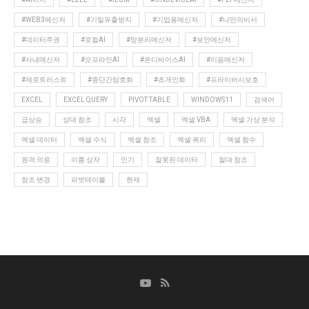
#WEB3메신저
#기밀유출방지
#기업용메신저
#나만의비서
#데이터주권
#로컬AI
#망분리메신저
#보안메신저
#사내메신저
#오프라인AI
#온디바이스AI
#이음메신저
#제로트러스트
#종단간암호화
#초개인화
#프라이버시보호
EXCEL
EXCEL QUERY
PIVOT TABLE
WINDOWS11
검색어
급상승
상대 참조
시각
엑셀
엑셀 VBA
엑셀 가상 분석
엑셀 데이터
엑셀 수식
엑셀 참조
엑셀 쿼리
엑셀 함수
원격 의료
이름 상자
인기
잘못된 데이터
절대 참조
참조 변경
피벗테이블
현재