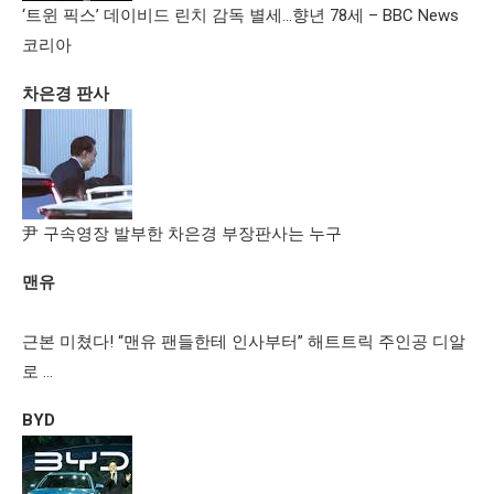
‘트윈 픽스’ 데이비드 린치 감독 별세…향년 78세 – BBC News
코리아
차은경 판사
尹 구속영장 발부한 차은경 부장판사는 누구
맨유
근본 미쳤다! “맨유 팬들한테 인사부터” 해트트릭 주인공 디알
로 …
BYD