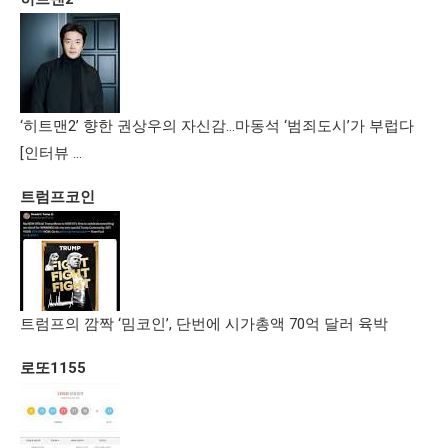
‘히트맨2’ 향한 권상우의 자신감…마동석 ‘범죄도시’가 부럽다
[인터뷰 …
트럼프코인
트럼프의 깜짝 ‘밈코인’, 단번에 시가총액 70억 달러 육박
로또1155