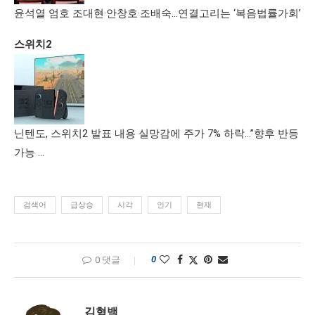
윤석열 엄호 조대현·안창호·조배숙…연결고리는 ‘복음법률가회’
스위치2
닌텐도, 스위치2 발표 내용 실망감에 주가 7% 하락…”향후 반등
가능 …
검색어
급상승
시각
인기
현재
0
0 댓글
김형백