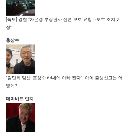
[속보] 경찰 “차은경 부장판사 신변 보호 요청‥보호 조치 예
정”
홍상수
“김민희 임신, 홍상수 64세에 아빠 된다”…아이 출생신고는 어
떻게?
데이비드 린치