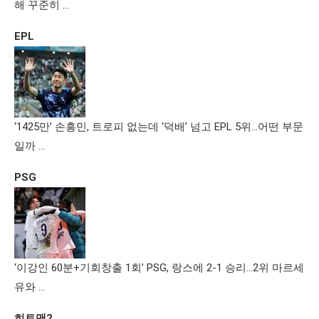
해 꾸준히 …
EPL
‘1425만’ 손흥민, 트로피 없는데 ‘덕배’ 넘고 EPL 5위…어떤 부문
일까 …
PSG
‘이강인 60분+기회창출 1회’ PSG, 랑스에 2-1 승리…2위 마르세
유와 …
히트맨2