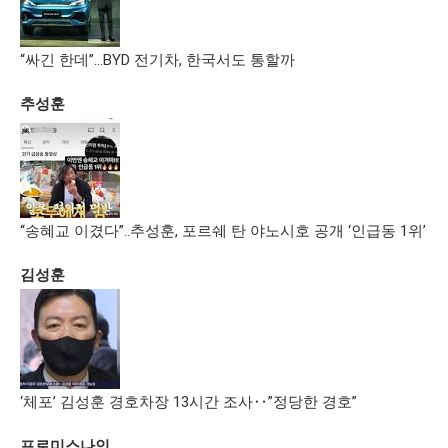
“싸긴 한데”…BYD 전기차, 한국서도 통할까
추성훈
“송혜교 이겼다”..추성훈, 포르쉐 탄 야노시호 공개 ‘인급동 1위’
김성훈
‘체포’ 김성훈 경호차장 13시간 조사‥”정당한 경호”
프로미스나인