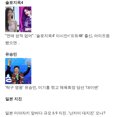
솔로지옥4
“연애 쉰적 없어”…’솔로지옥4′ 이시안=’프듀48′ 출신, 아이즈원
됐으면 …
유승민
‘탁구 영웅’ 유승민, 이기흥 꺾고 체육회장 당선 ‘대이변’
일본 지진
일본 미야자키 앞바다 규모 6.9 지진…’난카이 대지진’ 오나?