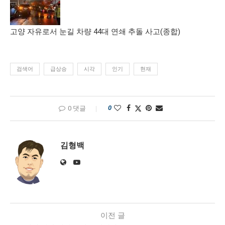
고양 자유로서 눈길 차량 44대 연쇄 추돌 사고(종합)
검색어
급상승
시각
인기
현재
0
0 댓글
김형백
이전 글