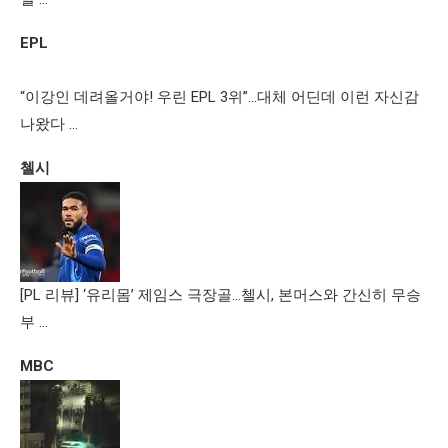
EPL
“이강인 데려올거야! 우린 EPL 3위”…대체 어딘데 이런 자신감
나왔다 …
첼시
[PL 리뷰] ‘유리몸’ 제임스 극장골…첼시, 본머스와 간신히 무승
부 …
MBC