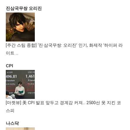
진삼국무쌍 오리진
[주간 스팀 종합] ‘진·삼국무쌍: 오리진’ 인기, 화제작 ‘하이퍼 라
이트 …
CPI
[마켓뷰] 美 CPI 발표 앞두고 경계감 커져… 2500선 못 지킨 코
스피
나스닥