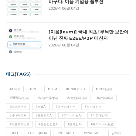
바꾸다: 이음 기업용 솔루션
2026년 06월 04일
[이음(Ieum)] 국내 최초! 무늬만 보안이
아닌 진짜 E2EE/P2P 메신저
2026년 06월 04일
태그(TAGS)
#AI비서
#E2EE
#IEUM
#ONDEVICEAI
#P2P메신저
#WEB3메신저
#기밀유출방지
#기업용메신저
#나만의비서
#데이터주권
#로컬AI
#망분리메신저
#보안메신저
#사내메신저
#오프라인AI
#온디바이스AI
#이음메신저
#제로트러스트
#종단간암호화
#초개인화
#프라이버시보호
EXCEL
EXCEL QUERY
PIVOT TABLE
WINDOWS11
검색어