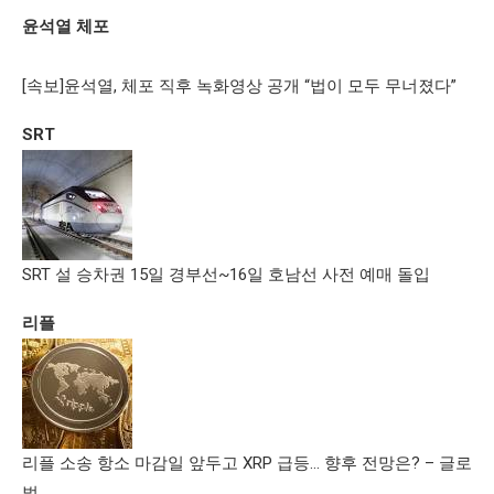
윤석열 체포
[속보]윤석열, 체포 직후 녹화영상 공개 “법이 모두 무너졌다”
SRT
SRT 설 승차권 15일 경부선~16일 호남선 사전 예매 돌입
리플
리플 소송 항소 마감일 앞두고 XRP 급등… 향후 전망은? – 글로
벌 …