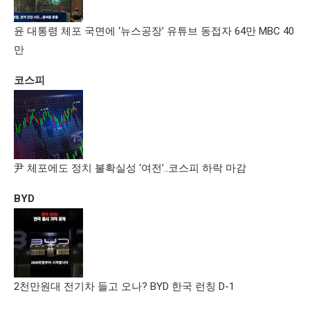
윤 대통령 체포 국면에 ‘뉴스공장’ 유튜브 동접자 64만 MBC 40
만
코스피
尹 체포에도 정치 불확실성 ‘여전’..코스피 하락 마감
BYD
2천만원대 전기차 들고 오나? BYD 한국 런칭 D-1