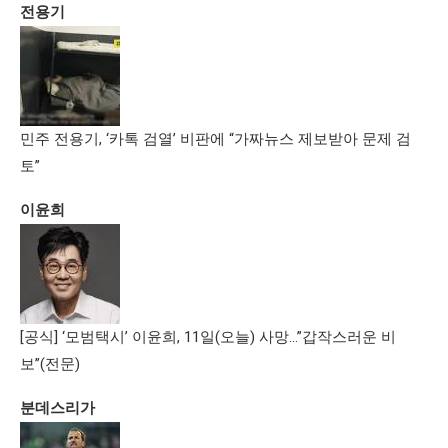
전용기
민주 전용기, ‘카톡 검열’ 비판에 “가짜뉴스 제보받아 문제 검
토”
이윤희
[공식] ‘모범택시’ 이윤희, 11일(오늘) 사망…”갑작스러운 비
보”(전문)
분데스리가