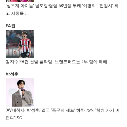
‘성우계 아이돌’ 남도형·랄랄 58년생 부캐 ‘이명화’, ‘전참시’ 최
고 시청률 …
FA컵
김지수 FA컵 선발 풀타임…브렌트퍼드는 2부 팀에 패배
박성훈
‘AV대참사’ 박성훈, 결국 ‘폭군의 셰프’ 하차…tvN “함께 가기 어
렵다”[SC …