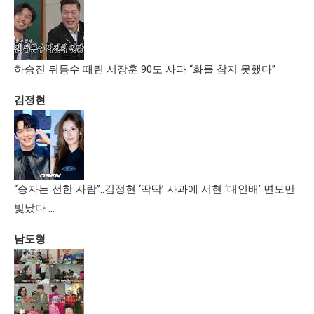
하승진 뒤통수 때린 서장훈 90도 사과 “화를 참지 못했다”
김정현
“승자는 선한 사람”..김정현 ‘딱딱’ 사과에 서현 ‘대인배’ 면모만
빛났다 …
남도형