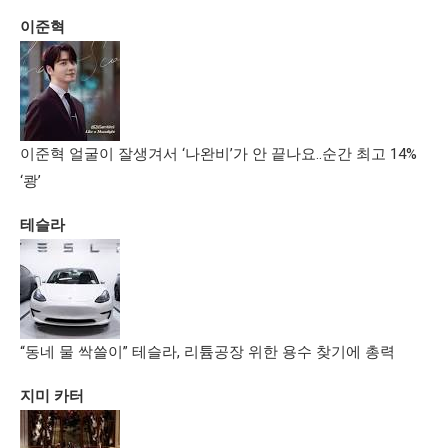
이준혁
이준혁 얼굴이 잘생겨서 ‘나완비’가 안 끝나요..순간 최고 14%
‘쾅’
테슬라
“동네 물 싹쓸이” 테슬라, 리튬공장 위한 용수 찾기에 총력
지미 카터