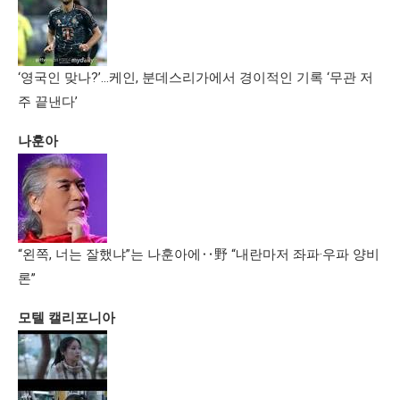
‘영국인 맞나?’…케인, 분데스리가에서 경이적인 기록 ‘무관 저
주 끝낸다’
나훈아
“왼쪽, 너는 잘했냐”는 나훈아에‥野 “내란마저 좌파·우파 양비
론”
모텔 캘리포니아