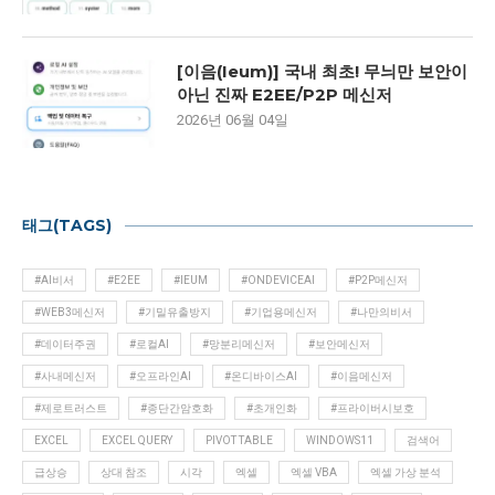
[이음(Ieum)] 국내 최초! 무늬만 보안이
아닌 진짜 E2EE/P2P 메신저
2026년 06월 04일
태그(TAGS)
#AI비서
#E2EE
#IEUM
#ONDEVICEAI
#P2P메신저
#WEB3메신저
#기밀유출방지
#기업용메신저
#나만의비서
#데이터주권
#로컬AI
#망분리메신저
#보안메신저
#사내메신저
#오프라인AI
#온디바이스AI
#이음메신저
#제로트러스트
#종단간암호화
#초개인화
#프라이버시보호
EXCEL
EXCEL QUERY
PIVOT TABLE
WINDOWS11
검색어
급상승
상대 참조
시각
엑셀
엑셀 VBA
엑셀 가상 분석