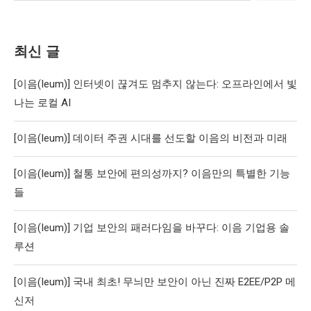
최신 글
[이음(Ieum)] 인터넷이 끊겨도 멈추지 않는다: 오프라인에서 빛
나는 로컬 AI
[이음(Ieum)] 데이터 주권 시대를 선도할 이음의 비전과 미래
[이음(Ieum)] 철통 보안에 편의성까지? 이음만의 특별한 기능
들
[이음(Ieum)] 기업 보안의 패러다임을 바꾸다: 이음 기업용 솔
루션
[이음(Ieum)] 국내 최초! 무늬만 보안이 아닌 진짜 E2EE/P2P 메
신저