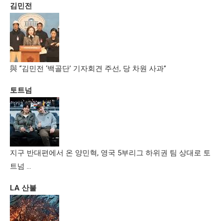
김민전
與 “김민전 ‘백골단’ 기자회견 주선, 당 차원 사과”
토트넘
지구 반대편에서 온 양민혁, 영국 5부리그 하위권 팀 상대로 토
트넘 …
LA 산불