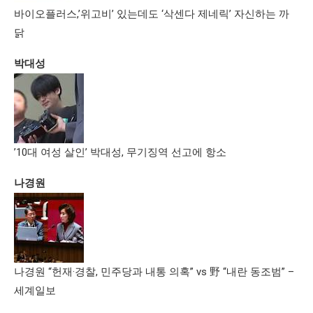
바이오플러스,’위고비’ 있는데도 ‘삭센다 제네릭’ 자신하는 까
닭
박대성
’10대 여성 살인’ 박대성, 무기징역 선고에 항소
나경원
나경원 “헌재·경찰, 민주당과 내통 의혹” vs 野 “내란 동조범” –
세계일보