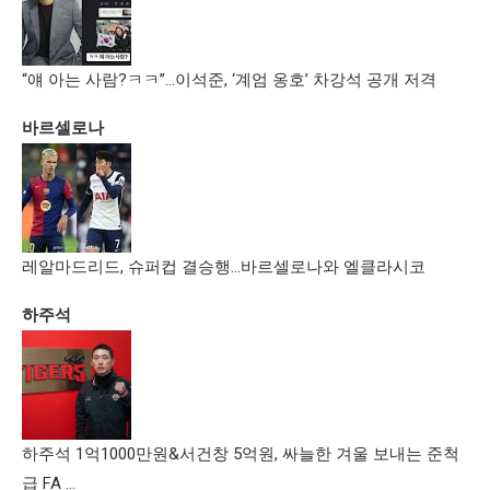
“얘 아는 사람?ㅋㅋ”…이석준, ‘계엄 옹호’ 차강석 공개 저격
바르셀로나
레알마드리드, 슈퍼컵 결승행…바르셀로나와 엘클라시코
하주석
하주석 1억1000만원&서건창 5억원, 싸늘한 겨울 보내는 준척
급 FA …