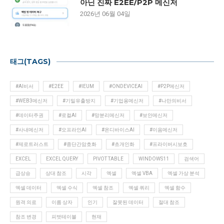
아닌 진짜 E2EE/P2P 메신저
2026년 06월 04일
태그(TAGS)
#AI비서
#E2EE
#IEUM
#ONDEVICEAI
#P2P메신저
#WEB3메신저
#기밀유출방지
#기업용메신저
#나만의비서
#데이터주권
#로컬AI
#망분리메신저
#보안메신저
#사내메신저
#오프라인AI
#온디바이스AI
#이음메신저
#제로트러스트
#종단간암호화
#초개인화
#프라이버시보호
EXCEL
EXCEL QUERY
PIVOT TABLE
WINDOWS11
검색어
급상승
상대 참조
시각
엑셀
엑셀 VBA
엑셀 가상 분석
엑셀 데이터
엑셀 수식
엑셀 참조
엑셀 쿼리
엑셀 함수
원격 의료
이름 상자
인기
잘못된 데이터
절대 참조
참조 변경
피벗테이블
현재