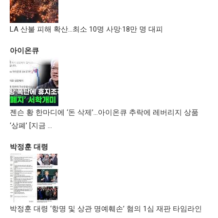
LA 산불 피해 확산…최소 10명 사망·18만 명 대피
아이온큐
젠슨 황 한마디에 ‘돈 삭제’…아이온큐 추락에 레버리지 상품
‘상폐’ [지금 …
박정훈 대령
박정훈 대령 ‘항명 및 상관 명예훼손’ 혐의 1심 재판 타임라인