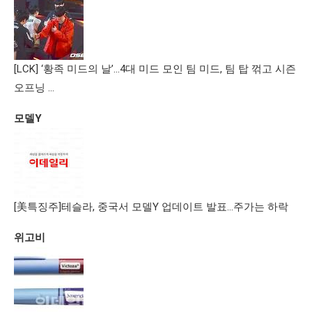
[LCK] ‘황족 미드의 날’…4대 미드 모인 팀 미드, 팀 탑 꺾고 시즌
오프닝 …
모델Y
[美특징주]테슬라, 중국서 모델Y 업데이트 발표…주가는 하락
위고비