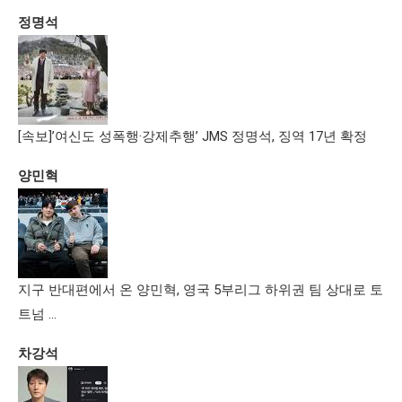
정명석
[속보]’여신도 성폭행·강제추행’ JMS 정명석, 징역 17년 확정
양민혁
지구 반대편에서 온 양민혁, 영국 5부리그 하위권 팀 상대로 토
트넘 …
차강석