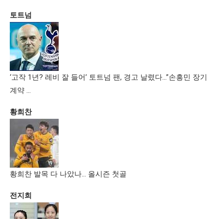
토트넘
‘고작 1년? 레비 잘 들어’ 토트넘 팬, 경고 날렸다…”손흥민 장기
계약 …
황희찬
황희찬 발목 다 나았나… 올시즌 첫골
전지희