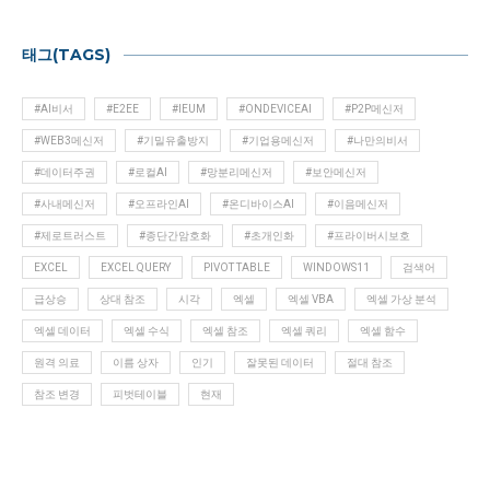
태그(TAGS)
#AI비서
#E2EE
#IEUM
#ONDEVICEAI
#P2P메신저
#WEB3메신저
#기밀유출방지
#기업용메신저
#나만의비서
#데이터주권
#로컬AI
#망분리메신저
#보안메신저
#사내메신저
#오프라인AI
#온디바이스AI
#이음메신저
#제로트러스트
#종단간암호화
#초개인화
#프라이버시보호
EXCEL
EXCEL QUERY
PIVOT TABLE
WINDOWS11
검색어
급상승
상대 참조
시각
엑셀
엑셀 VBA
엑셀 가상 분석
엑셀 데이터
엑셀 수식
엑셀 참조
엑셀 쿼리
엑셀 함수
원격 의료
이름 상자
인기
잘못된 데이터
절대 참조
참조 변경
피벗테이블
현재