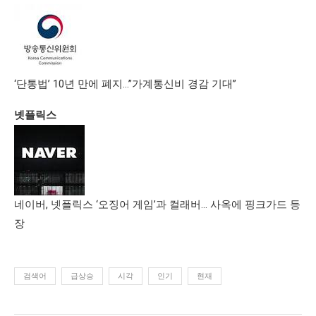
‘단통법’ 10년 만에 폐지…”가계통신비 경감 기대”
넷플릭스
네이버, 넷플릭스 ‘오징어 게임’과 컬래버… 사옥에 핑크가드 등
장
검색어
급상승
시각
인기
현재