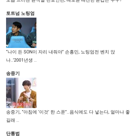
모습 드러낸 윤석열 변호인단, 배보윤·배진한·윤갑근 누구?
토트넘 노팅엄
“나이 든 SON이 자리 내줘야” 손흥민, 노팅엄전 벤치 앉
나…’2001년생 …
송중기
송중기, “아침에 ‘이것’ 한 스푼”…음식에도 다 넣는다, 얼마나 좋
길래 …
단통법