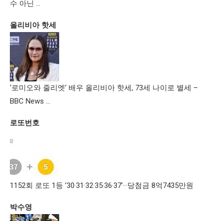
수 아닌 …
올리비아 핫세
‘로미오와 줄리엣’ 배우 올리비아 핫세, 73세 나이로 별세 –
BBC News …
로또번호
1152회 로또 1등 ’30·31·32·35·36·37’···당첨금 8억7435만원
박수영