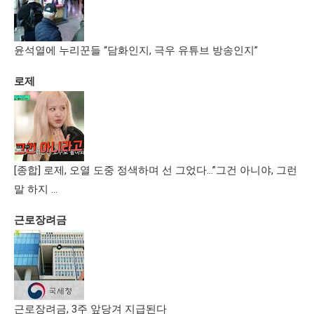
윤석열에 누리꾼들 “담화인지, 극우 유튜브 방송인지”
로제
[종합] 로제, 오열 도중 정색하며 선 그었다…”그건 아니야, 그런
말 하지 …
근로장려금
근로장려금, 3주 앞당겨 지급된다