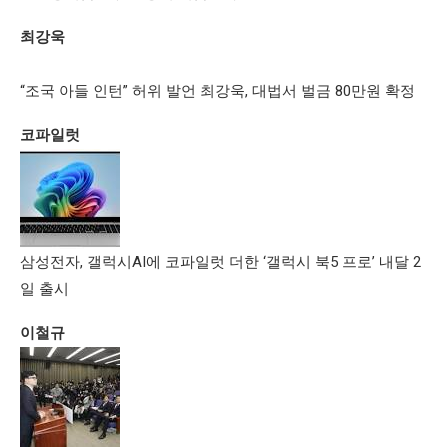
최강욱
“조국 아들 인턴” 허위 발언 최강욱, 대법서 벌금 80만원 확정
코파일럿
삼성전자, 갤럭시AI에 코파일럿 더한 ‘갤럭시 북5 프로’ 내달 2
일 출시
이철규