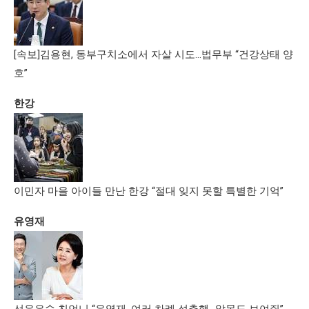
[속보]김용현, 동부구치소에서 자살 시도…법무부 “건강상태 양
호”
한강
이민자 마을 아이들 만난 한강 “절대 잊지 못할 특별한 기억”
유영재