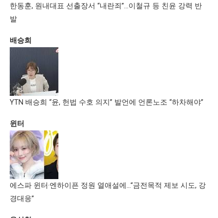
한동훈, 원내대표 선출장서 “내란죄”…이철규 등 친윤 강력 반
발
배승희
YTN 배승희 “윤, 헌법 수호 의지” 발언에 언론노조 “하차해야”
윈터
에스파 윈터·엔하이픈 정원 열애설에…“금전목적 제보 시도, 강
경대응”