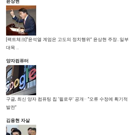
윤상현
[팩트체크]“윤석열 계엄은 고도의 정치행위” 윤상현 주장…일부
대목 …
양자컴퓨터
구글, 최신 양자 컴퓨팅 칩 ‘윌로우’ 공개··· “오류 수정에 획기적
발전”
김용현 자살