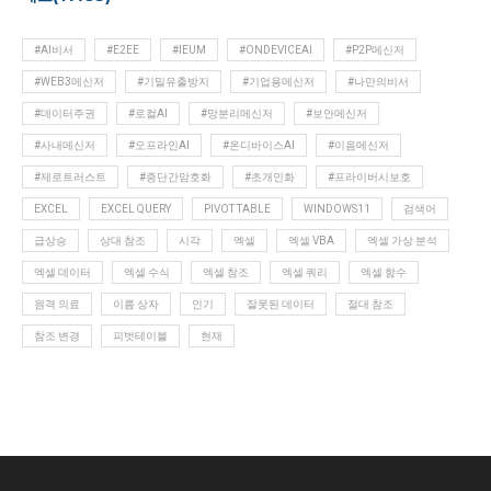
#AI비서
#E2EE
#IEUM
#ONDEVICEAI
#P2P메신저
#WEB3메신저
#기밀유출방지
#기업용메신저
#나만의비서
#데이터주권
#로컬AI
#망분리메신저
#보안메신저
#사내메신저
#오프라인AI
#온디바이스AI
#이음메신저
#제로트러스트
#종단간암호화
#초개인화
#프라이버시보호
EXCEL
EXCEL QUERY
PIVOT TABLE
WINDOWS11
검색어
급상승
상대 참조
시각
엑셀
엑셀 VBA
엑셀 가상 분석
엑셀 데이터
엑셀 수식
엑셀 참조
엑셀 쿼리
엑셀 함수
원격 의료
이름 상자
인기
잘못된 데이터
절대 참조
참조 변경
피벗테이블
현재