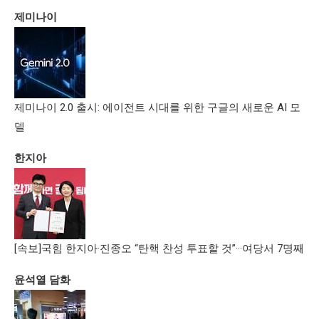
제미나이
제미나이 2.0 출시: 에이전트 시대를 위한 구글의 새로운 AI 모
델
한지아
[속보]국힘 한지아·진종오 “탄핵 찬성 투표할 것”···여당서 7명째
윤석열 담화