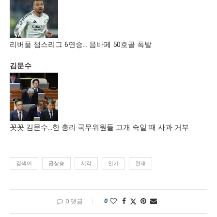
리버풀 챔스리그 6연승… 음바페 50호골 폭발
김문수
꼿꼿 김문수…한 총리·국무위원들 고개 숙일 때 사과 거부
검색어
급상승
시각
인기
현재
0
0 댓글