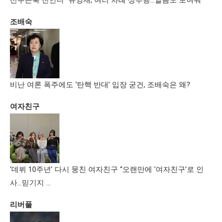
선우은숙 친언니 “유영재, 여러 차례 성추행…알몸도 보여줘”
조배숙
비난 여론 폭주에도 ‘탄핵 반대’ 입장 굳건, 조배숙은 왜?
여자친구
‘데뷔 10주년’ 다시 뭉친 여자친구 “오랜만에 ‘여자친구’로 인
사…믿기지 …
리버풀