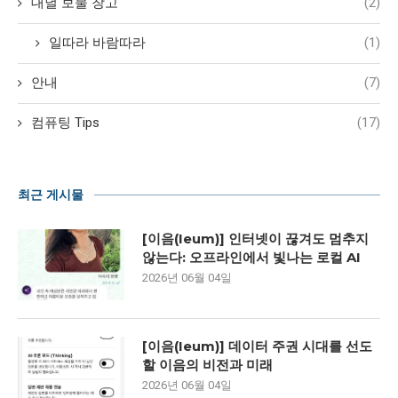
대녈 보물 창고
(2)
일따라 바람따라
(1)
안내
(7)
컴퓨팅 Tips
(17)
최근 게시물
[이음(Ieum)] 인터넷이 끊겨도 멈추지
않는다: 오프라인에서 빛나는 로컬 AI
2026년 06월 04일
[이음(Ieum)] 데이터 주권 시대를 선도
할 이음의 비전과 미래
2026년 06월 04일