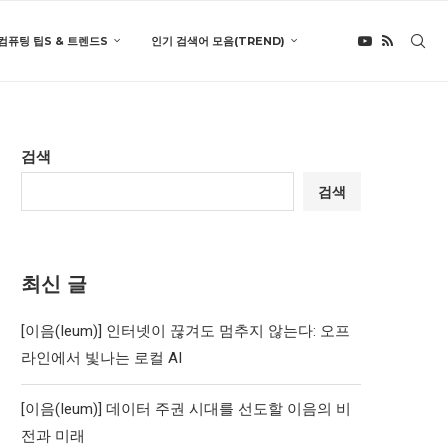
컴퓨팅 팁S & 트렌드S
인기 검색어 모음(TREND)
검색
검색
최신 글
[이음(Ieum)] 인터넷이 끊겨도 멈추지 않는다: 오프
라인에서 빛나는 로컬 AI
[이음(Ieum)] 데이터 주권 시대를 선도할 이음의 비
전과 미래