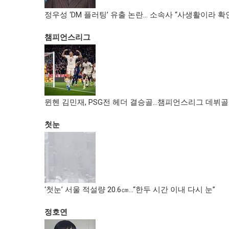
정우성 ‘DM 플러팅’ 유출 논란… 소속사 “사생활이라 확
챔피언스리그
뮌헨 김민재, PSG전 헤더 결승골…챔피언스리그 데뷔골
첫눈
‘첫눈’ 서울 적설량 20.6㎝…“한두 시간 이내 다시 눈”
정호연