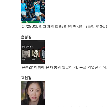
[24/25 UCL 리그 페이즈 R5 리뷰] 맨시티, 3득점 후 3실
윤봉길
‘윤봉길’ 이름에 윤 대통령 얼굴이 왜…구글 의열단 검
고현정