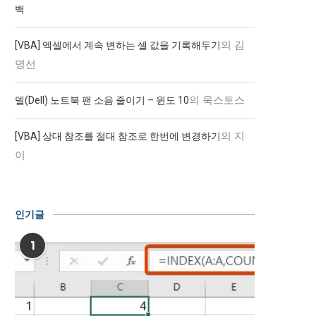
백
의
김
[VBA] 엑셀에서 계속 변하는 셀 값을 기록해두기
명선
의
욱스토스
델(Dell) 노트북 팬 소음 줄이기 – 윈도 10
의
지
[VBA] 상대 참조를 절대 참조로 한번에 변경하기
이
인기글
1