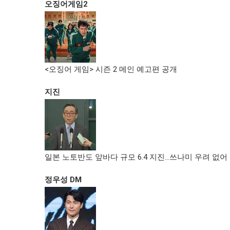
오징어게임2
<오징어 게임> 시즌 2 메인 예고편 공개
지진
일본 노토반도 앞바다 규모 6.4 지진…쓰나미 우려 없어
정우성 DM