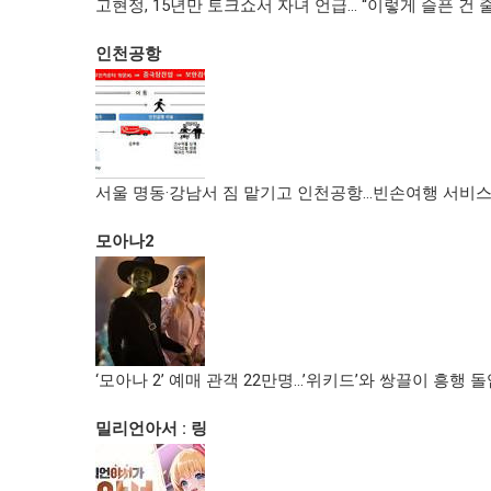
고현정, 15년만 토크쇼서 자녀 언급… “이렇게 슬픈 건 
인천공항
서울 명동·강남서 짐 맡기고 인천공항…빈손여행 서비스
모아나2
‘모아나 2’ 예매 관객 22만명…’위키드’와 쌍끌이 흥행 
밀리언아서 : 링