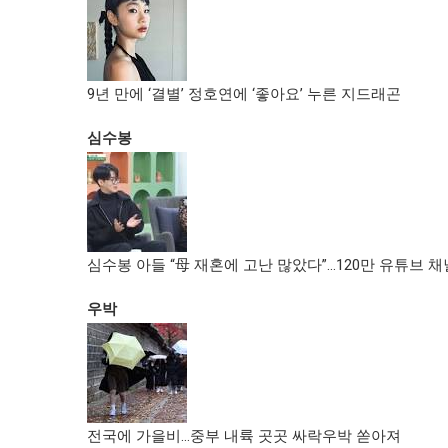
9년 만에 ‘결별’ 정호연에 ‘좋아요’ 누른 지드래곤
심수봉
심수봉 아들 “母 재혼에 고난 많았다”…120만 유튜브 
우박
전국에 가을비…중부 내륙 곳곳 싸락우박 쏟아져