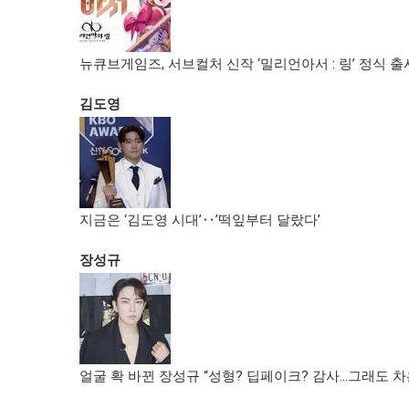
뉴큐브게임즈, 서브컬처 신작 ‘밀리언아서 : 링’ 정식 출
김도영
지금은 ‘김도영 시대’‥’떡잎부터 달랐다’
장성규
얼굴 확 바뀐 장성규 “성형? 딥페이크? 감사…그래도 