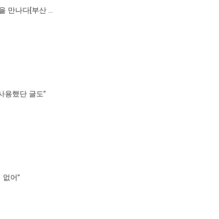
을 만나다[부산 …
 사용했단 글도”
 없어”