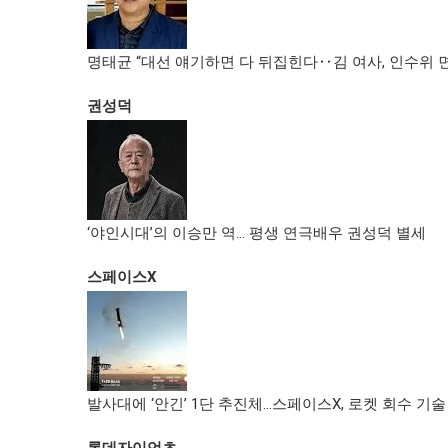
명태균 “대선 얘기하면 다 뒤집힌다‥김 여사, 인수위 
권성덕
‘야인시대’의 이승만 역… 평생 연극배우 권성덕 별세
스페이스X
발사대에 ‘안긴’ 1단 추진체…스페이스X, 로켓 회수 기