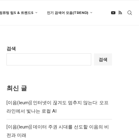
컴퓨팅 팁S & 트렌드S
인기 검색어 모음(TREND)
검색
검색
최신 글
[이음(Ieum)] 인터넷이 끊겨도 멈추지 않는다: 오프
라인에서 빛나는 로컬 AI
[이음(Ieum)] 데이터 주권 시대를 선도할 이음의 비
전과 미래