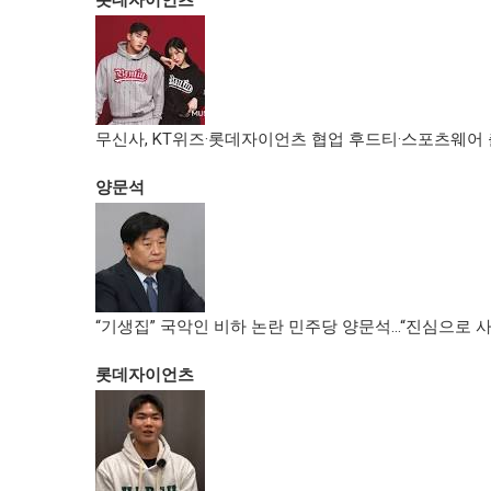
롯데자이언츠
무신사, KT위즈·롯데자이언츠 협업 후드티·스포츠웨어
양문석
“기생집” 국악인 비하 논란 민주당 양문석…“진심으로 사
롯데자이언츠