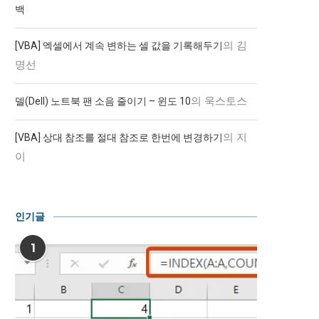
백
의
김
[VBA] 엑셀에서 계속 변하는 셀 값을 기록해두기
명선
의
욱스토스
델(Dell) 노트북 팬 소음 줄이기 – 윈도 10
의
지
[VBA] 상대 참조를 절대 참조로 한번에 변경하기
이
인기글
1