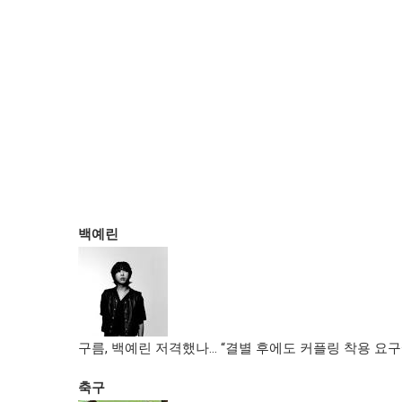
백예린
구름, 백예린 저격했나… “결별 후에도 커플링 착용 요구
축구