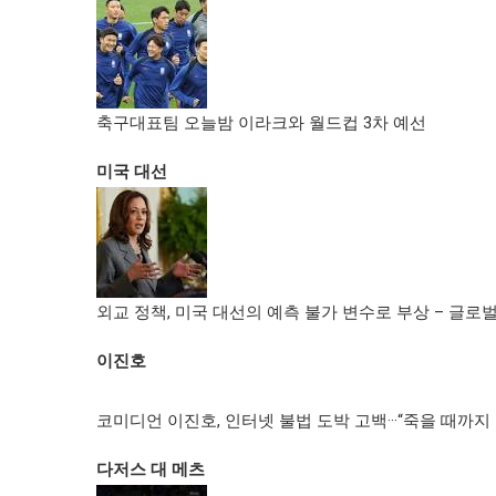
축구대표팀 오늘밤 이라크와 월드컵 3차 예선
미국 대선
외교 정책, 미국 대선의 예측 불가 변수로 부상 – 글
이진호
코미디언 이진호, 인터넷 불법 도박 고백···“죽을 때까지
다저스 대 메츠