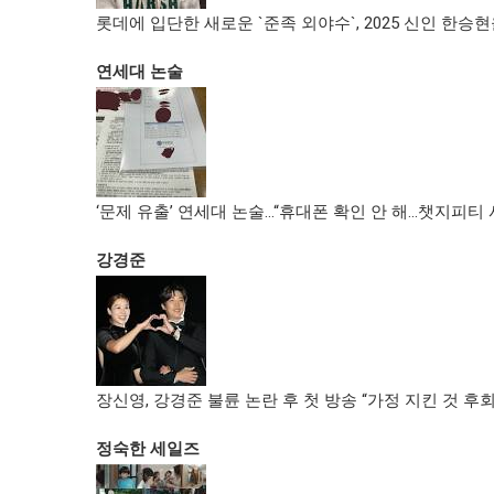
롯데에 입단한 새로운 `준족 외야수`, 2025 신인 한승현
연세대 논술
‘문제 유출’ 연세대 논술…“휴대폰 확인 안 해…챗지피티
강경준
장신영, 강경준 불륜 논란 후 첫 방송 “가정 지킨 것 후회
정숙한 세일즈