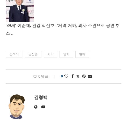
’89세’ 이순재, 건강 적신호…”체력 저하, 의사 소견으로 공연 취
소 …
검색어
급상승
시각
인기
현재
0
0 댓글
김형백