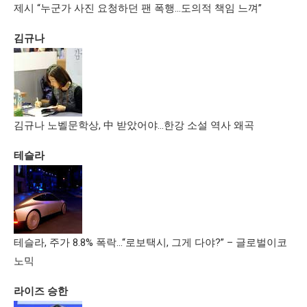
제시 “누군가 사진 요청하던 팬 폭행…도의적 책임 느껴”
김규나
김규나 노벨문학상, 中 받았어야…한강 소설 역사 왜곡
테슬라
테슬라, 주가 8.8% 폭락…“로보택시, 그게 다야?” – 글로벌이코
노믹
라이즈 승한