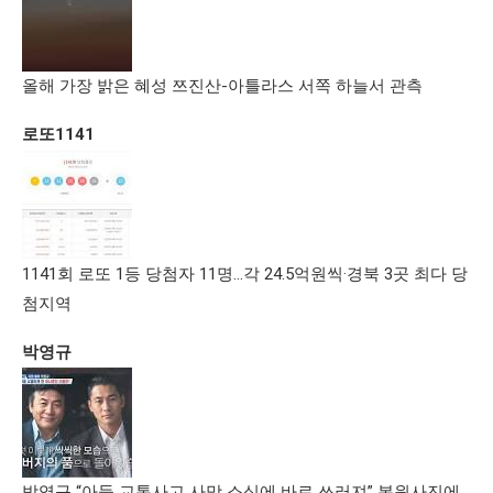
올해 가장 밝은 혜성 쯔진산-아틀라스 서쪽 하늘서 관측
로또1141
1141회 로또 1등 당첨자 11명…각 24.5억원씩·경북 3곳 최다 당
첨지역
박영규
박영규 “아들 교통사고 사망 소식에 바로 쓰러져” 복원사진에