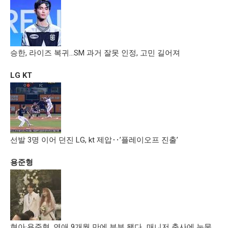
승한, 라이즈 복귀…SM 과거 잘못 인정, 고민 길어져
LG KT
선발 3명 이어 던진 LG, kt 제압‥’플레이오프 진출’
용준형
현아·용준형, 연애 9개월 만에 부부 됐다…매니저 축사에 눈물