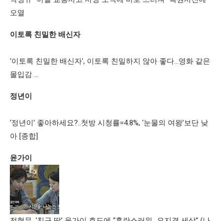
오열
이토록 친밀한 배신자
‘이토록 친밀한 배신자’, 이토록 친밀하지 않아 좋다…영화 같은
몰입감 …
정년이
‘정년이’ 좋아하세요?..첫방 시청률=4.8%, ‘눈물의 여왕’보단 낮
아 [종합]
윤가이
전현무, ‘친구 딸’ 윤가이 효도에 “혼란스러워…요지경 세상” (나