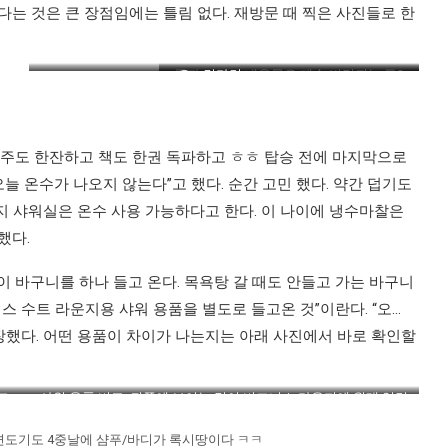
는 것은 큰 장점임에는 틀림 없다. 재방문 때 찍은 사진들로 한
죽과 스프의 내용물은 계속 변경되는 듯?
오~ 컵라면 ㅋㅋ
맥주도 한잔하고 책도 한권 독파하고 ㅎㅎ 탑승 전에 마지막으로
늘 온수가 나오지 않는다”고 했다. 순간 고민 했다. 약간 덥기도
지 샤워실은 온수 사용 가능하다고 한다. 이 나이에 냉수마찰은
했다.
 바구니를 하나 들고 온다. 목욕탕 갈 때도 안들고 가는 바구니
스 수트 라운지용 샤워 용품을 별도로 들고온 것”이란다. “오…
장했다. 어떤 용품이 차이가 나는지는 아래 사진에서 바로 확인할
조
샤워 용품 비교. 뒤쪽에 보이는 것이 비즈니스 라운지에 원래 있던
용품이고 앞에 바구니가 비즈니스 수트용 용품이다.
면도기도 4중날에 샴푸/바디가 록시땅이다 ㅋㅋ