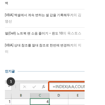
백
의
김
[VBA] 엑셀에서 계속 변하는 셀 값을 기록해두기
명선
의
욱스토스
델(Dell) 노트북 팬 소음 줄이기 – 윈도 10
의
지
[VBA] 상대 참조를 절대 참조로 한번에 변경하기
이
인기글
1