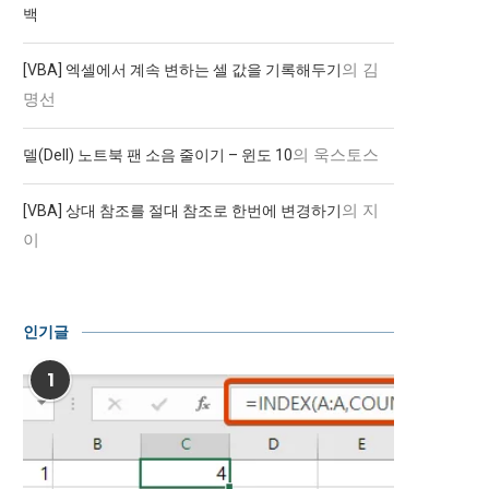
백
의
김
[VBA] 엑셀에서 계속 변하는 셀 값을 기록해두기
명선
의
욱스토스
델(Dell) 노트북 팬 소음 줄이기 – 윈도 10
의
지
[VBA] 상대 참조를 절대 참조로 한번에 변경하기
이
인기글
1