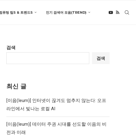
컴퓨팅 팁S & 트렌드S
인기 검색어 모음(TREND)
검색
검색
최신 글
[이음(Ieum)] 인터넷이 끊겨도 멈추지 않는다: 오프
라인에서 빛나는 로컬 AI
[이음(Ieum)] 데이터 주권 시대를 선도할 이음의 비
전과 미래