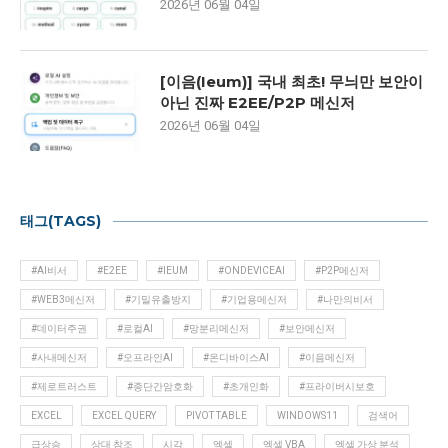
2026년 06월 04일
[이음(Ieum)] 국내 최초! 무늬만 보안이
아닌 진짜 E2EE/P2P 메신저
2026년 06월 04일
태그(TAGS)
#AI비서
#E2EE
#IEUM
#ONDEVICEAI
#P2P메신저
#WEB3메신저
#기밀유출방지
#기업용메신저
#나만의비서
#데이터주권
#로컬AI
#망분리메신저
#보안메신저
#사내메신저
#오프라인AI
#온디바이스AI
#이음메신저
#제로트러스트
#종단간암호화
#초개인화
#프라이버시보호
EXCEL
EXCEL QUERY
PIVOT TABLE
WINDOWS11
검색어
급상승
상대 참조
시각
엑셀
엑셀 VBA
엑셀 가상 분석