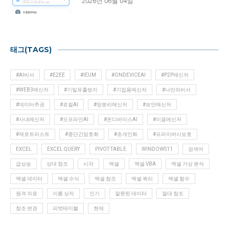
2026년 06월 04일
태그(TAGS)
#AI비서
#E2EE
#IEUM
#ONDEVICEAI
#P2P메신저
#WEB3메신저
#기밀유출방지
#기업용메신저
#나만의비서
#데이터주권
#로컬AI
#망분리메신저
#보안메신저
#사내메신저
#오프라인AI
#온디바이스AI
#이음메신저
#제로트러스트
#종단간암호화
#초개인화
#프라이버시보호
EXCEL
EXCEL QUERY
PIVOT TABLE
WINDOWS11
검색어
급상승
상대 참조
시각
엑셀
엑셀 VBA
엑셀 가상 분석
엑셀 데이터
엑셀 수식
엑셀 참조
엑셀 쿼리
엑셀 함수
원격 의료
이름 상자
인기
잘못된 데이터
절대 참조
참조 변경
피벗테이블
현재