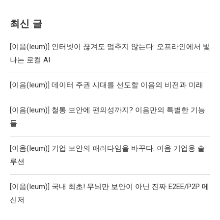
최신 글
[이음(Ieum)] 인터넷이 끊겨도 멈추지 않는다: 오프라인에서 빛
나는 로컬 AI
[이음(Ieum)] 데이터 주권 시대를 선도할 이음의 비전과 미래
[이음(Ieum)] 철통 보안에 편의성까지? 이음만의 특별한 기능
들
[이음(Ieum)] 기업 보안의 패러다임을 바꾸다: 이음 기업용 솔
루션
[이음(Ieum)] 국내 최초! 무늬만 보안이 아닌 진짜 E2EE/P2P 메
신저