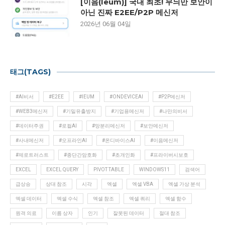
[이음(Ieum)] 국내 최초! 무늬만 보안이
아닌 진짜 E2EE/P2P 메신저
2026년 06월 04일
태그(TAGS)
#AI비서
#E2EE
#IEUM
#ONDEVICEAI
#P2P메신저
#WEB3메신저
#기밀유출방지
#기업용메신저
#나만의비서
#데이터주권
#로컬AI
#망분리메신저
#보안메신저
#사내메신저
#오프라인AI
#온디바이스AI
#이음메신저
#제로트러스트
#종단간암호화
#초개인화
#프라이버시보호
EXCEL
EXCEL QUERY
PIVOT TABLE
WINDOWS11
검색어
급상승
상대 참조
시각
엑셀
엑셀 VBA
엑셀 가상 분석
엑셀 데이터
엑셀 수식
엑셀 참조
엑셀 쿼리
엑셀 함수
원격 의료
이름 상자
인기
잘못된 데이터
절대 참조